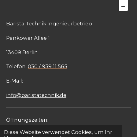
Barista Technik Ingenieurbetrieb
Pankower Allee 1
13409 Berlin
Telefon:
030 / 939 11 565
E-Mail:
info@baristatechnik.de
Öffnungszeiten:
Diese Website verwendet Cookies, um Ihr
Montag - Freitag: 09:00 - 17:00 Uhr