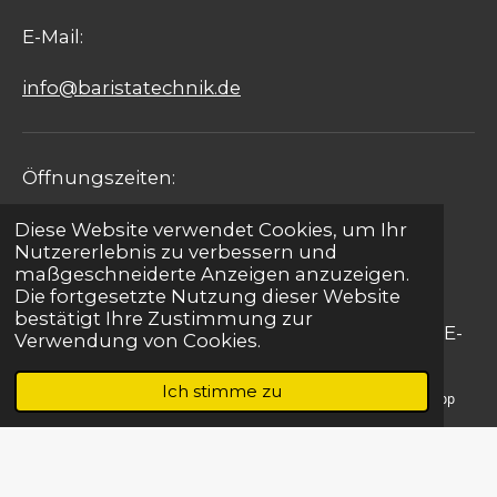
E-Mail:
info@baristatechnik.de
Öffnungszeiten:
Montag - Freitag: 09:00 - 17:00 Uhr
Diese Website verwendet Cookies, um Ihr
Nutzererlebnis zu verbessern und
maßgeschneiderte Anzeigen anzuzeigen.
Samstag: 09:00 - 15:00 Uhr
Die fortgesetzte Nutzung dieser Website
bestätigt Ihre Zustimmung zur
Sonntag: Notfallservice für Gastronomie per E-
Verwendung von Cookies.
Mail
Ich stimme zu
E-Mail
Telefon
Karte
WhatsApp
Kontakt
|
Impressum
| Barista Design
© 2022 - 2026 Barista Technik Ingenieurbetrieb