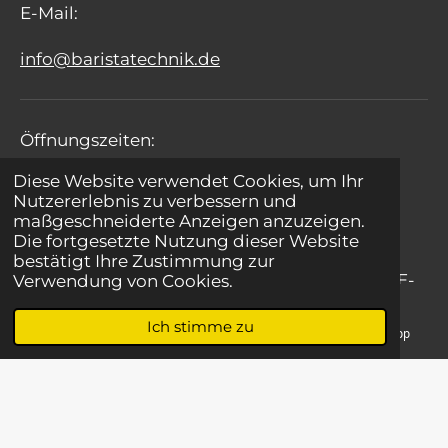
E-Mail:
info@baristatechnik.de
Öffnungszeiten:
Diese Website verwendet Cookies, um Ihr
Montag - Freitag: 09:00 - 17:00 Uhr
Nutzererlebnis zu verbessern und
maßgeschneiderte Anzeigen anzuzeigen.
Samstag: 09:00 - 15:00 Uhr
Die fortgesetzte Nutzung dieser Website
bestätigt Ihre Zustimmung zur
Sonntag: Notfallservice für Gastronomie per E-
Verwendung von Cookies.
Mail
Ich stimme zu
E-Mail
Telefon
Karte
WhatsApp
Kontakt
|
Impressum
| Barista Design
© 2022 - 2026 Barista Technik Ingenieurbetrieb