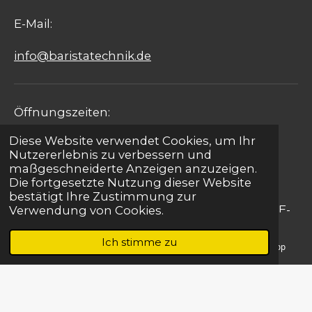
E-Mail:
info@baristatechnik.de
Öffnungszeiten:
Diese Website verwendet Cookies, um Ihr
Montag - Freitag: 09:00 - 17:00 Uhr
Nutzererlebnis zu verbessern und
maßgeschneiderte Anzeigen anzuzeigen.
Samstag: 09:00 - 15:00 Uhr
Die fortgesetzte Nutzung dieser Website
bestätigt Ihre Zustimmung zur
Sonntag: Notfallservice für Gastronomie per E-
Verwendung von Cookies.
Mail
Ich stimme zu
E-Mail
Telefon
Karte
WhatsApp
Kontakt
|
Impressum
| Barista Design
© 2022 - 2026 Barista Technik Ingenieurbetrieb