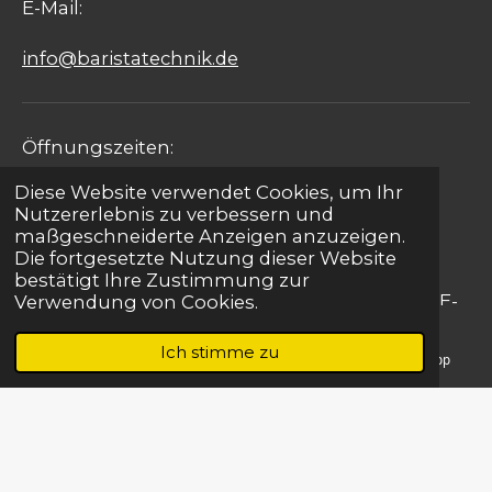
E-Mail:
info@baristatechnik.de
Öffnungszeiten:
Diese Website verwendet Cookies, um Ihr
Montag - Freitag: 09:00 - 17:00 Uhr
Nutzererlebnis zu verbessern und
maßgeschneiderte Anzeigen anzuzeigen.
Samstag: 09:00 - 15:00 Uhr
Die fortgesetzte Nutzung dieser Website
bestätigt Ihre Zustimmung zur
Sonntag: Notfallservice für Gastronomie per E-
Verwendung von Cookies.
Mail
Ich stimme zu
E-Mail
Telefon
Karte
WhatsApp
Kontakt
|
Impressum
| Barista Design
© 2022 - 2026 Barista Technik Ingenieurbetrieb