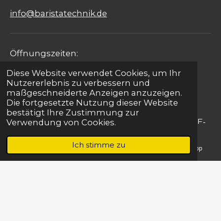
info@baristatechnik.de
Öffnungszeiten:
Diese Website verwendet Cookies, um Ihr
Montag - Freitag: 09:00 - 17:00 Uhr
Nutzererlebnis zu verbessern und
maßgeschneiderte Anzeigen anzuzeigen.
Samstag: 09:00 - 15:00 Uhr
Die fortgesetzte Nutzung dieser Website
bestätigt Ihre Zustimmung zur
Sonntag: Notfallservice für Gastronomie per E-
Verwendung von Cookies.
Mail
Ich stimme zu
E-Mail
Telefon
Karte
WhatsApp
Kontakt
|
Impressum
| Barista Design
© 2022 - 2026 Barista Technik Ingenieurbetrieb