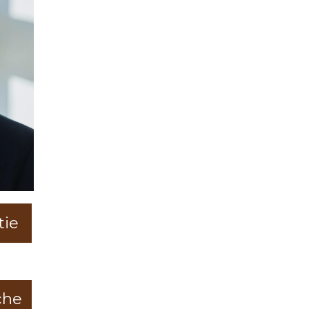
tie
che